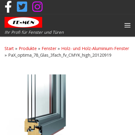
Zum Inhalt springen
Me
Ihr Profi für Fenster und Türen
Start
»
Produkte
»
Fenster
»
Holz- und Holz-Aluminium-Fenster
»
PaX_optima_78_Glas_3fach_fv_CMYK_high_20120919