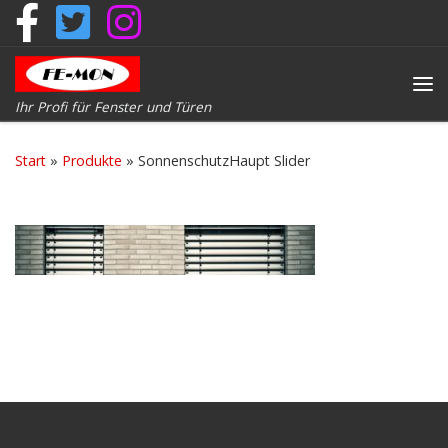
Zum Inhalt springen
Me
Ihr Profi für Fenster und Türen
Start
»
Produkte
»
SonnenschutzHaupt Slider