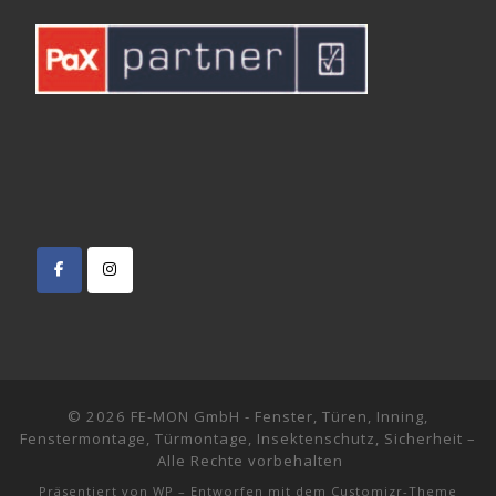
© 2026
FE-MON GmbH - Fenster, Türen, Inning,
Fenstermontage, Türmontage, Insektenschutz, Sicherheit
–
Alle Rechte vorbehalten
Präsentiert von
WP
– Entworfen mit dem
Customizr-Theme