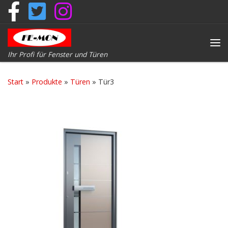
Zum Inhalt springen
Me
Ihr Profi für Fenster und Türen
Start
»
Produkte
»
Türen
»
Tür3