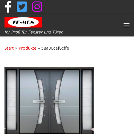
Zum Inhalt springen
Me
Ihr Profi für Fenster und Türen
Start
»
Produkte
»
58a30caf8cffe