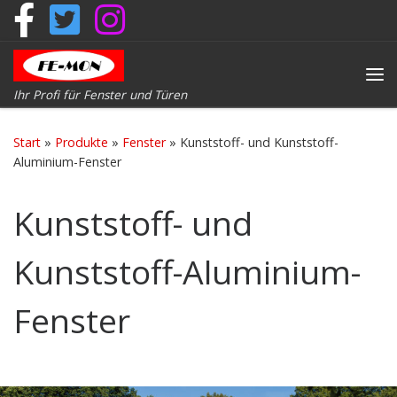
Zum Inhalt springen
Me
Ihr Profi für Fenster und Türen
Start
»
Produkte
»
Fenster
»
Kunststoff- und Kunststoff-
Aluminium-Fenster
Kunststoff- und
Kunststoff-Aluminium-
Fenster