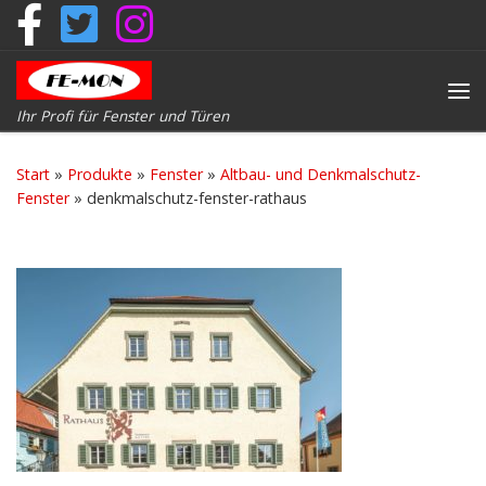
Zum Inhalt springen
Me
Ihr Profi für Fenster und Türen
Start
»
Produkte
»
Fenster
»
Altbau- und Denkmalschutz-
Fenster
»
denkmalschutz-fenster-rathaus