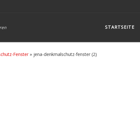
STARTSEITE
üren
chutz-Fenster
»
jena-denkmalschutz-fenster (2)