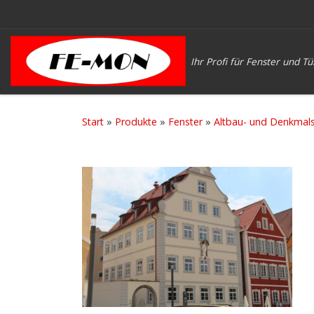
Zum Inhalt springen
Ihr Profi für Fenster und T
Start
»
Produkte
»
Fenster
»
Altbau- und Denkmals