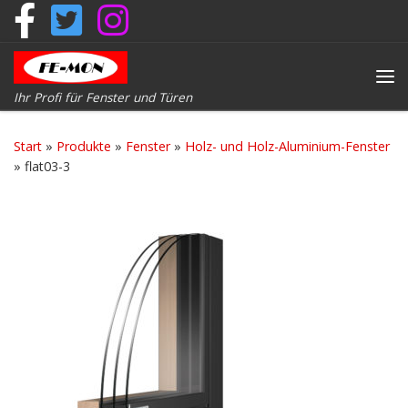
Zum Inhalt springen
Me
Ihr Profi für Fenster und Türen
Start
»
Produkte
»
Fenster
»
Holz- und Holz-Aluminium-Fenster
»
flat03-3