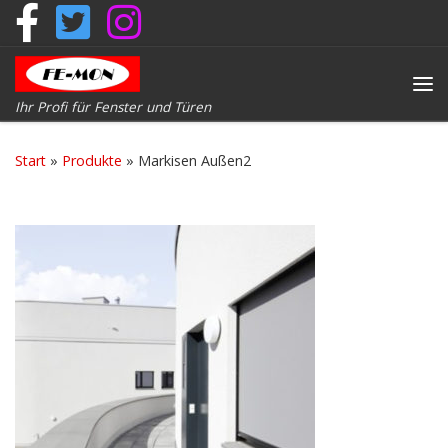
Zum Inhalt springen
Me
Ihr Profi für Fenster und Türen
Start
»
Produkte
»
Markisen Außen2