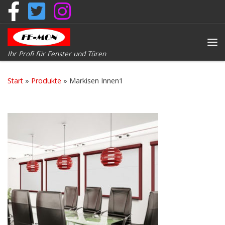
Zum Inhalt springen
Me
Ihr Profi für Fenster und Türen
Start
»
Produkte
»
Markisen Innen1